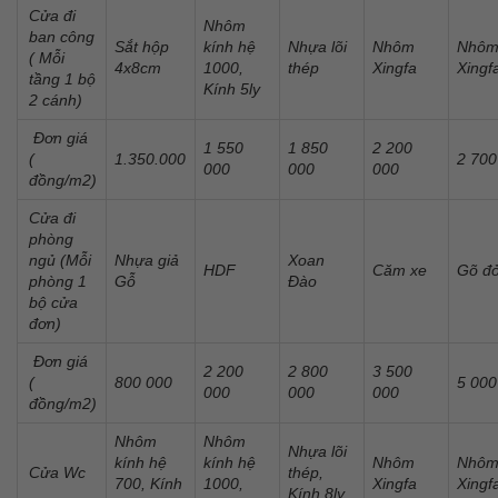
Cửa đi
Nhôm
ban công
Sắt hộp
kính hệ
Nhựa lõi
Nhôm
Nhô
( Mỗi
4x8cm
1000,
thép
Xingfa
Xingf
tầng 1 bộ
Kính 5ly
2 cánh)
Đơn giá
1 550
1 850
2 200
(
1.350.000
2 700
000
000
000
đồng/m2)
Cửa đi
phòng
ngủ (Mỗi
Nhựa giả
Xoan
HDF
Căm xe
Gõ đ
phòng 1
Gỗ
Đào
bộ cửa
đơn)
Đơn giá
2 200
2 800
3 500
(
800 000
5 000
000
000
000
đồng/m2)
Nhôm
Nhôm
Nhựa lõi
kính hệ
kính hệ
Nhôm
Nhô
Cửa Wc
thép,
700, Kính
1000,
Xingfa
Xingf
Kính 8ly