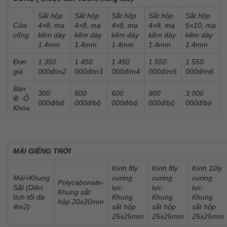
Sắt hộp
Sắt hộp
Sắt hộp
Sắt hộp
Sắt hộp
Cửa
4×8, mạ
4×8, mạ
4×8, mạ
4×8, mạ
5×10, mạ
cổng
kẽm dày
kẽm dày
kẽm dày
kẽm dày
kẽm dày
1.4mm
1.4mm
1.4mm
1.4mm
1.4mm
Đơn
1 350
1 450
1 450
1 550
1 550
giá
000đ/m2
000đ/m3
000đ/m4
000đ/m5
000đ/m6
Bàn
300
500
600
900
3 000
lề -Ổ
000đ/bộ
000đ/bộ
000đ/bộ
000đ/bộ
000đ/bộ
Khóa
MÁI GIẾNG TRỜI
Kính 8ly
Kính 8ly
Kính 10ly
Mái+Khung
cường
cường
cường
Polycabonate-
Sắt (Diện
lực-
lực-
lực-
Khung sắt
tích tối đa
Khung
Khung
Khung
hộp 20x20mm
4m2)
sắt hộp
sắt hộp
sắt hộp
25x25mm
25x25mm
25x25mm