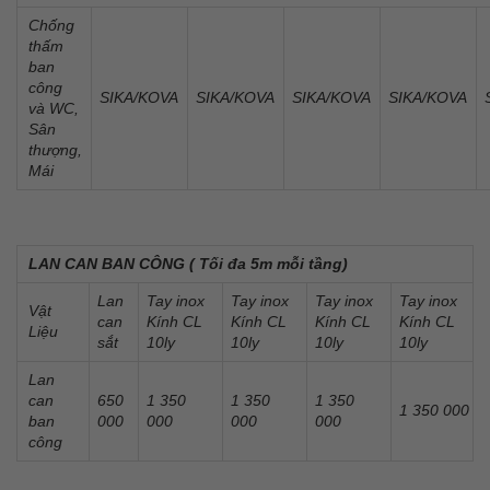
Chống
thấm
ban
công
SIKA/KOVA
SIKA/KOVA
SIKA/KOVA
SIKA/KOVA
và WC,
Sân
thượng,
Mái
LAN CAN BAN CÔNG ( Tối đa 5m mỗi tầng)
Lan
Tay inox
Tay inox
Tay inox
Tay inox
Vật
can
Kính CL
Kính CL
Kính CL
Kính CL
Liệu
sắt
10ly
10ly
10ly
10ly
Lan
can
650
1 350
1 350
1 350
1 350 000
ban
000
000
000
000
công