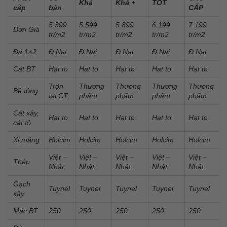
Khá
Khá +
TỐT
cấp
bản
CẤP
5.399
5.599
5.899
6.199
7.199
Đơn Giá
tr/m2
tr/m2
tr/m2
tr/m2
tr/m2
Đá 1×2
Đ.Nai
Đ.Nai
Đ.Nai
Đ.Nai
Đ.Nai
Cát BT
Hạt to
Hạt to
Hạt to
Hạt to
Hạt to
Trộn
Thương
Thương
Thương
Thương
Bê tông
tại CT
phẩm
phẩm
phẩm
phẩm
Cát xây,
Hạt to
Hạt to
Hạt to
Hạt to
Hạt to
cát tô
Xi măng
Holcim
Holcim
Holcim
Holcim
Holcim
Việt –
Việt –
Việt –
Việt –
Việt –
Thép
Nhật
Nhật
Nhật
Nhật
Nhật
Gạch
Tuynel
Tuynel
Tuynel
Tuynel
Tuynel
xây
Mác BT
250
250
250
250
250