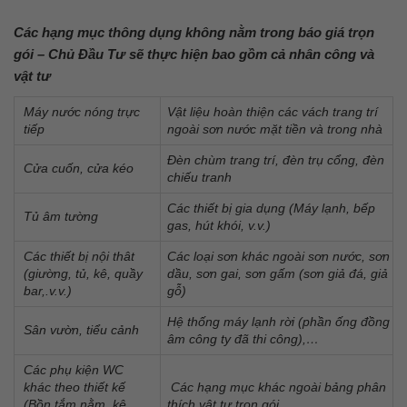
Các hạng mục thông dụng không nằm trong báo giá trọn
gói – Chủ Đầu Tư sẽ thực hiện bao gồm cả nhân công và
vật tư
Máy nước nóng trực
Vật liệu hoàn thiện các vách trang trí
tiếp
ngoài sơn nước mặt tiền và trong nhà
Đèn chùm trang trí, đèn trụ cổng, đèn
Cửa cuốn, cửa kéo
chiếu tranh
Các thiết bị gia dụng (Máy lạnh, bếp
Tủ âm tường
gas, hút khói, v.v.)
Các thiết bị nội thât
Các loại sơn khác ngoài sơn nước, sơn
(giường, tủ, kê, quầy
dầu, sơn gai, sơn gấm (sơn giả đá, giả
bar,.v.v.)
gỗ)
Hệ thống máy lạnh rời (phần ống đồng
Sân vườn, tiểu cảnh
âm công ty đã thi công),…
Các phụ kiện WC
khác theo thiết kế
Các hạng mục khác ngoài bảng phân
(Bồn tắm nằm, kệ
thích vật tư trọn gói