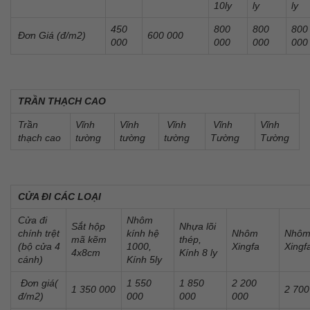
10ly
ly
ly
450
800
800
800
Đơn Giá (đ/m2)
600 000
000
000
000
000
TRẦN THẠCH CAO
Trần
Vĩnh
Vĩnh
Vĩnh
Vĩnh
Vĩnh
thạch cao
tường
tường
tường
Tường
Tường
CỬA ĐI CÁC LOẠI
Cửa đi
Nhôm
Sắt hộp
Nhựa lõi
chính trệt
kính hệ
Nhôm
Nhô
mã kẽm
thép,
(bộ cửa 4
1000,
Xingfa
Xingf
4x8cm
Kính 8 ly
cánh)
Kính 5ly
Đơn giá(
1 550
1 850
2 200
1 350 000
2 700
đ/m2)
000
000
000