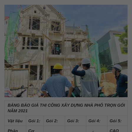
BẢNG BÁO GIÁ THI CÔNG XÂY DỰNG NHÀ PHỐ TRỌN GÓI
NĂM 2021
Vật liệu
Gói 1:
Gói 2:
Gói 3:
Gói 4:
Gói 5:
Phân
Cơ
CAO