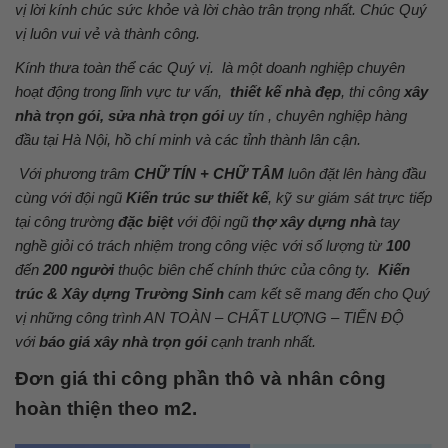
vị lời kính chúc sức khỏe và lời chào trân trọng nhất. Chúc Quý
vị luôn vui vẻ và thành công.
Kính thưa toàn thể các Quý vị. là một doanh nghiệp chuyên
hoạt động trong lĩnh vực tư vấn,
thiết kế nhà đẹp
, thi công
xây
nhà trọn gói, sửa nhà trọn gói
uy tín , chuyên nghiệp hàng
đầu tại Hà Nội, hồ chí minh và các tỉnh thành lân cận.
Với phương trâm
CHỮ TÍN + CHỮ TÂM
luôn đặt lên hàng đầu
cùng với đội ngũ
Kiến trúc sư thiết kế
, kỹ sư giám sát trực tiếp
tại công trường
đặc biệt
với đội ngũ
thợ xây dựng nhà
tay
nghề giỏi có trách nhiệm trong công việc với số lượng từ
100
đến
200 người
thuộc biên chế chính thức của công ty.
Kiến
trúc & Xây dựng Trường Sinh
cam kết sẽ mang đến cho Quý
vị những công trình AN TOÀN – CHẤT LƯỢNG – TIẾN ĐỘ
với
báo giá xây nhà trọn gói
cạnh tranh nhất.
Đơn giá thi công phần thô và nhân công
hoàn thiện theo m2.