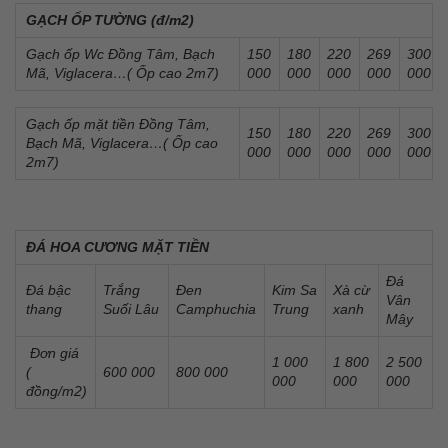
GẠCH ỐP TƯỜNG (đ/m2)
Gạch ốp Wc Đồng Tâm, Bạch
150
180
220
269
300
Mã, Viglacera…( Ốp cao 2m7)
000
000
000
000
000
Gạch ốp mặt tiền Đồng Tâm,
150
180
220
269
300
Bạch Mã, Viglacera…( Ốp cao
000
000
000
000
000
2m7)
ĐÁ HOA CƯƠNG MẶT TIỀN
Đá
Đá bậc
Trắng
Đen
Kim Sa
Xà cừ
Vân
thang
Suối Lâu
Camphuchia
Trung
xanh
Mây
Đơn giá
1 000
1 800
2 500
(
600 000
800 000
000
000
000
đồng/m2)