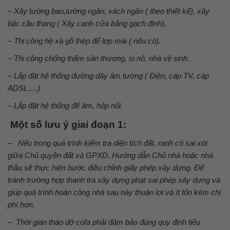
– Xây tường bao,tường ngăn, vách ngăn ( theo thiết kế), xây
bậc cầu thang ( Xây cạnh cửa bằng gạch định).
– Thi công hệ xà gồ thép để lợp mái ( nếu có).
– Thi công chống thấm sân thượng, si nô, nhà vệ sinh.
– Lắp đặt hệ thống đường dây âm tường ( Điện, cáp TV, cáp
ADSL….)
– Lắp đặt hệ thống đế âm, hộp nối.
Một số lưu ý giai đoạn 1:
–
Nếu trong quá trình kiểm tra diện tích đất, ranh có sai xót
giữa Chủ quyền đất và GPXD. Hướng dẫn Chủ nhà hoặc nhà
thầu sẽ thực hiện bước điều chỉnh giấy phép xây dựng. Để
tránh trường hợp thanh tra xây dựng phạt sai phép xây dựng và
giúp quá trình hoàn công nhà sau này thuận lợi và ít tốn kém chi
phí hơn.
–
Thời gian tháo dỡ cofa phải đảm bảo đúng quy định tiêu