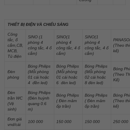
THIẾT BỊ ĐIỆN VÀ CHIẾU SÁNG
Công
SINO (1
SINO(1
SINO(1
tắc, ổ
PANASO
phòng 4
phòng 4
phòng 4
cắm,CB,
(Theo thi
công tắc, 4 ổ
công tắc, 4 ổ
công tắc, 4 ổ
MCB,
kế)
cắm)
cắm)
cắm)
Tủ điện
Bóng Philips
Bóng Philips
Bóng Philips
Bóng Phi
Đèn
(Mỗi phòng
(Mỗi phòng
(Mỗi phòng
(Theo Th
phòng
01 cái hoặc
01 cái hoặc
02 cái hoặc
Kế)
4 đền led)
6 đèn led)
8 đèn led)
Đèn
Bóng Philips
Bóng Philips
Bóng Philips
Bóng Phi
trần WC
(Đèn huỳnh
( Đèn mâm
( Đèn mâm
(Theo thi
(Vệ
quang 0.6
ốp trần)
ốp trần)
kế)
sinh)
m)
Đơn giá
100 000
150 000
150 000
250 000
vnd/cái