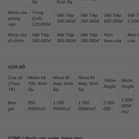
5ly
Kính 5ly
Khóa cửa
Trung
Việt Tiệp
Việt Tiệp
Việt Tiệp
Việt 
phòng
Quốc
300.000đ
390.000đ
900.000đ
2.500
ngủ
120.000đ
Khóa cửa
Việt Tiệp :
Việt Tiệp
Việt Tiệp
Kèm
Kèm 
đi chính
250.000đ
300.000đ
390.000đ
theo cửa
cửa
CỬA SỔ
Cửa sổ
Nhôm hệ
Nhựa lõi
Nhựa lõi
Nhôm
Nhôm
(Theo
700, Kính
thép, Kính
thép, Kính
Xingfa
Xingfa
TK)
5ly
5ly
5ly
2 500
Đơn
850
1 250
1 550
2 000
000đ
giá
000đ/m2
000đ/m2
000đ/m2
000
/m2
CỔNG ( thuộc sân vườn, hàng rào)