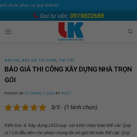
c vụ quý khách!
Skip
Gọi tư vấn:
0919822688
to
content
BÁO GIÁ
,
BÁO GIÁ THI CÔNG
,
TIN TỨC
BÁO GIÁ THI CÔNG XÂY DỰNG NHÀ TRỌN
GÓI
POSTED ON
23 THÁNG 7, 2020
BY
ROOT
5/5 - (1 bình chọn)
Kiến trúc & Xây dựng LKGroup xin kính chào toàn thể các Quý
vị ! Lời đầu tiên cho phép chúng tôi xin gửi tới toàn thể các Quý