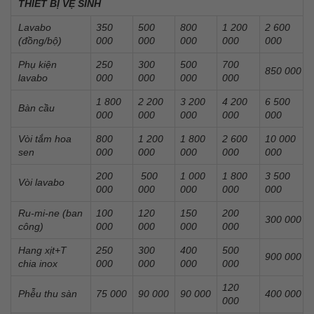
THIẾT BỊ VỆ SINH
Lavabo
350
500
800
1 200
2 600
(đồng/bộ)
000
000
000
000
000
Phụ kiện
250
300
500
700
850 000
lavabo
000
000
000
000
1 800
2 200
3 200
4 200
6 500
Bàn cầu
000
000
000
000
000
Vòi tắm hoa
800
1 200
1 800
2 600
10 000
sen
000
000
000
000
000
200
500
1 000
1 800
3 500
Vòi lavabo
000
000
000
000
000
Ru-mi-ne (ban
100
120
150
200
300 000
công)
000
000
000
000
Hang xịt+T
250
300
400
500
900 000
chia inox
000
000
000
000
120
Phễu thu sàn
75 000
90 000
90 000
400 000
000