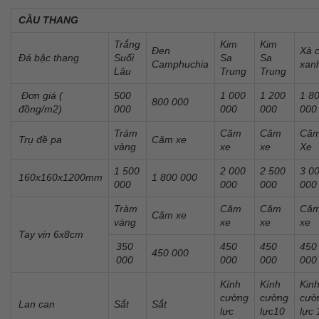
CẦU THANG
Trắng
Kim
Kim
Đen
Xà 
Đá bậc thang
Suối
Sa
Sa
Camphuchia
xan
Lâu
Trung
Trung
Đơn giá (
500
1 000
1 200
1 8
800 000
đồng/m2)
000
000
000
000
Tràm
Căm
Căm
Că
Trụ đề pa
Căm xe
vàng
xe
xe
Xe
1 500
2 000
2 500
3 0
160x160x1200mm
1 800 000
000
000
000
000
Tràm
Căm
Căm
Că
Căm xe
vàng
xe
xe
xe
Tay vịn 6x8cm
350
450
450
450
450 000
000
000
000
000
Kính
Kính
Kin
cường
cường
cườ
Lan can
Sắt
Sắt
lực
lực10
lực 