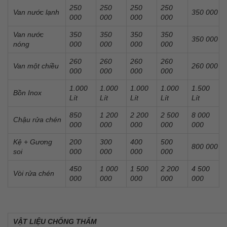
250
250
250
250
Van nước lạnh
350 000
000
000
000
000
Van nước
350
350
350
350
350 000
nóng
000
000
000
000
260
260
260
260
Van một chiều
260 000
000
000
000
000
1.000
1.000
1.000
1.000
1.500
Bồn Inox
Lít
Lít
Lít
Lít
Lít
850
1 200
2 200
2 500
8 000
Chậu rửa chén
000
000
000
000
000
Kệ + Gương
200
300
400
500
800 000
soi
000
000
000
000
450
1 000
1 500
2 200
4 500
Vòi rửa chén
000
000
000
000
000
VẬT LIỆU CHỐNG THẤM