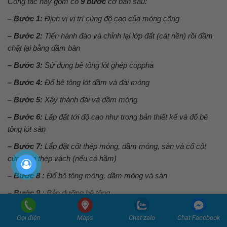
Công tác này gồm có
9 bước
cơ bản sau:
– Bước 1:
Định vị vị trí cùng độ cao của móng công
– Bước 2:
Tiến hành đào và chỉnh lại lớp đất (cát nền) rồi đầm
chặt lại bằng đầm bàn
– Bước 3:
Sử dụng bê tông lót ghép coppha
– Bước 4:
Đổ bê tông lót dầm và đài móng
– Bước 5:
Xây thành đài và dầm móng
– Bước 6:
Lấp đất tới độ cao như trong bản thiết kế và đổ bê
tông lót sàn
– Bước 7:
Lắp đặt cốt thép móng, dầm móng, sàn và cổ cột
cùng với thép vách (nếu có hầm)
– Bước 8 :
Đổ bê tông móng, dầm móng và sàn
– Bước 9 :
Bảo dưỡng bê tông
Thi công các công trình ngầm như hố ga, bể phốt
Gọi điện
Maps
Chat zalo
Chat Facebook
Công tác thi công này được thực hiện song song với quá trình