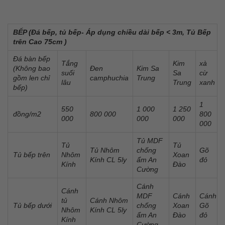
BẾP (Đá bếp, tủ bếp- Áp dụng chiều dài bếp < 3m, Tủ Bếp
trên Cao 75cm )
Đá bàn bếp
Tắng
Kim
xà
(Không bao
Đen
Kim Sa
suối
Sa
cừ
gồm len chỉ
camphuchia
Trung
lâu
Trung
xanh
bếp)
1
550
1 000
1 250
đồng/m2
800 000
800
000
000
000
000
Tủ MDF
Tủ
Tủ
Tủ Nhôm
chống
Gõ
Tủ bếp trên
Nhôm
Xoan
Kính CL 5ly
ẩm An
đỏ
Kính
Đào
Cường
Cánh
Cánh
MDF
Cánh
Cánh
tủ
Cánh Nhôm
Tủ bếp dưới
chống
Xoan
Gõ
Nhôm
Kính CL 5ly
ẩm An
Đào
đỏ
Kính
Cường