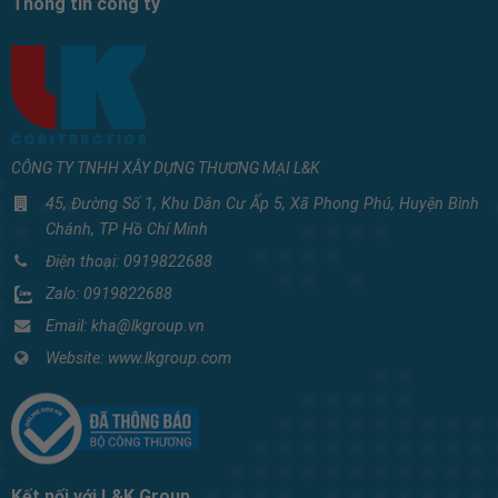
Thông tin công ty
CÔNG TY TNHH XÂY DỰNG THƯƠNG MẠI L&K
45, Đường Số 1, Khu Dân Cư Ấp 5, Xã Phong Phú, Huyện Bình
Chánh, TP Hồ Chí Minh
Điện thoại:
0919822688
Zalo:
0919822688
Email: kha@lkgroup.vn
Website:
www.lkgroup.com
Kết nối với L&K Group