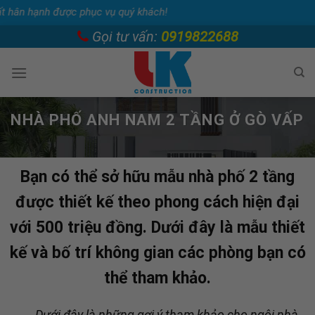
hục vụ quý khách!
Skip
Gọi tư vấn:
0919822688
to
content
NHÀ PHỐ ANH NAM 2 TẦNG Ở GÒ VẤP
Bạn có thể sở hữu mẫu nhà phố 2 tầng
được thiết kế theo phong cách hiện đại
với 500 triệu đồng. Dưới đây là mẫu thiết
kế và bố trí không gian các phòng bạn có
thể tham khảo.
Dưới đây là những gợi ý tham khảo cho ngôi nhà