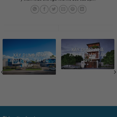
XÂY DỰNG NHÀ
ANH Ý QUẬN TÂN
XÂY DỰNG NHÀ
PHÚ
ANH PHÚC TẠI GÒ
VẤP