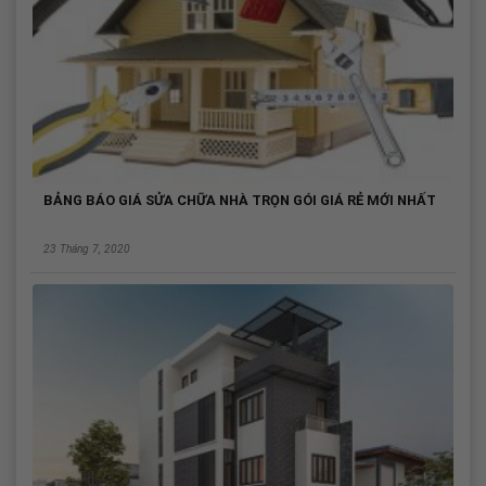
BẢNG BÁO GIÁ SỬA CHỮA NHÀ TRỌN GÓI GIÁ RẺ MỚI NHẤT
23 Tháng 7, 2020