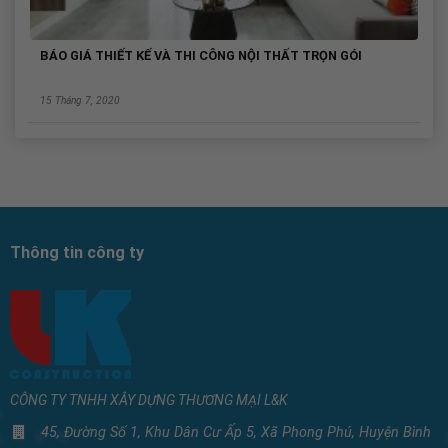
BÁO GIÁ THIẾT KẾ VÀ THI CÔNG NỘI THẤT TRỌN GÓI
15 Tháng 7, 2020
Thông tin công ty
CÔNG TY TNHH XÂY DỰNG THƯƠNG MẠI L&K
45, Đường Số 1, Khu Dân Cư Ấp 5, Xã Phong Phú, Huyện Bình