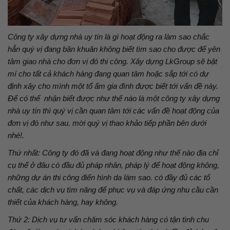
Công ty xây dựng nhà uy tín là gì hoạt động ra làm sao chắc
hẳn quý vị đang băn khuăn không biết tìm sao cho được để yên
tâm giao nhà cho đơn vị đó thi công. Xây dựng LkGroup sẽ bật
mí cho tất cả khách hàng đang quan tâm hoặc sắp tới có dự
định xây cho mình một tổ ấm gia đình được biết tới vấn đề này.
Để có thể nhận biết được như thế nào là một công ty xây dựng
nhà uy tín thì quý vị cần quan tâm tới các vấn đề hoạt động của
đơn vị đó như sau. mời quý vị thao khảo tiếp phần bên dưới
nhé!.
Thứ nhất: Công ty đó đã và đang hoạt động như thế nào địa chỉ
cụ thể ở đâu có đầu đủ pháp nhân, pháp lý để hoạt động không,
những dự án thi công điển hình da làm sao. có đầy đủ các tố
chất, các dịch vụ tìm năng để phục vụ và đáp ứng nhu cầu cần
thiết của khách hàng, hay không.
Thứ 2: Dịch vụ tư vấn chăm sóc khách hàng có tận tình chu