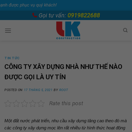
vụ quý khách!
Skip
Gọi tư vấn:
0919822688
to
content
TIN TỨC
CÔNG TY XÂY DỰNG NHÀ NHƯ THẾ NÀO
ĐƯỢC GỌI LÀ UY TÍN
POSTED ON
17 THÁNG 5, 2021
BY
ROOT
Rate this post
Một đất nước phát triển, nhu cầu xây dựng tăng cao theo đó mà
các công ty xây dựng mọc lên rất nhiều từ hình thức hoạt động