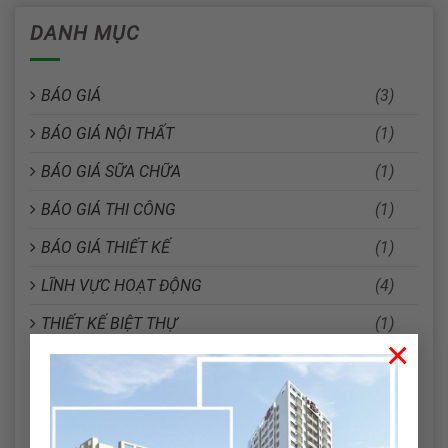
DANH MỤC
BÁO GIÁ
(3)
BÁO GIÁ NỘI THẤT
(1)
BÁO GIÁ SỮA CHỮA
(1)
BÁO GIÁ THI CÔNG
(1)
BÁO GIÁ THIẾT KẾ
(1)
LĨNH VỰC HOẠT ĐỘNG
(4)
THIẾT KẾ BIỆT THỰ
(1)
×
THIẾT KẾ CĂN HỘ DỊCH VỤ
(1)
THIẾT KẾ KHÁCH SẠN
(1)
THIẾT KẾ NHÀ PHỐ
(1)