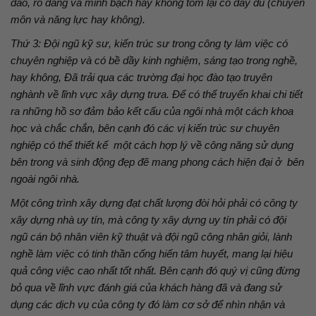
đáo, rõ dàng và minh bạch hay không tóm lại có đầy đủ (chuyên
môn và năng lực hay không).
Thứ 3: Đội ngũ kỹ sư, kiến trúc sư trong công ty làm việc có
chuyên nghiệp và có bề dầy kinh nghiệm, sáng tạo trong nghề,
hay không, Đã trải qua các trường đại học đào tạo truyên
nghành về lĩnh vực xây dựng trưa. Để có thể truyển khai chi tiết
ra những hồ sơ đảm bảo kết cấu của ngôi nhà một cách khoa
học và chắc chắn, bên cạnh đó các vị kiến trúc sư chuyên
nghiệp có thể thiết kế một cách hợp lý về công năng sử dụng
bên trong và sinh động đẹp đẽ mang phong cách hiện đại ở bên
ngoài ngôi nhà.
Một công trình xây dựng đạt chất lượng đòi hỏi phải có công ty
xây dựng nhà uy tín, mà công ty xây dựng uy tín phải có đội
ngũ cán bộ nhân viên kỹ thuật và đội ngũ công nhân giỏi, lành
nghề làm việc có tinh thần cống hiến tâm huyết, mang lại hiệu
quả công việc cao nhất tốt nhất. Bên cạnh đó quý vị cũng đừng
bỏ qua về lĩnh vực đánh giá của khách hàng đã và đang sử
dụng các dịch vụ của công ty đó làm cơ sở để nhìn nhận và