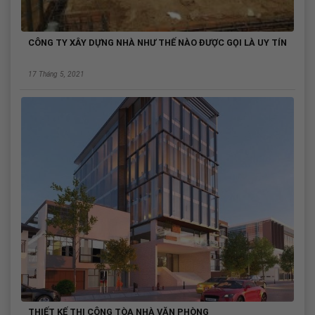
CÔNG TY XÂY DỰNG NHÀ NHƯ THẾ NÀO ĐƯỢC GỌI LÀ UY TÍN
17 Tháng 5, 2021
THIẾT KẾ THI CÔNG TÒA NHÀ VĂN PHÒNG