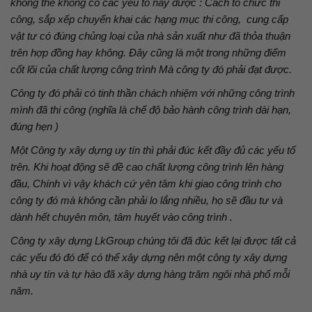
không thể không có các yếu tố này được : Cách tổ chức thi
công, sắp xếp chuyển khai các hạng mục thi công, cung cấp
vật tư có đúng chủng loại của nhà sản xuất như đã thỏa thuận
trên hợp đồng hay không. Đây cũng là một trong những điểm
cốt lõi của chất lượng công trình Mà công ty đó phải đạt được.
Công ty đó phải có tinh thần chách nhiệm với những công trình
mình đã thi công (nghĩa là chế độ bảo hành công trình dài hạn,
đúng hẹn )
Một Công ty xây dựng uy tín thì phải đúc kết đầy đủ các yếu tố
trên. Khi hoạt động sẽ đề cao chất lượng công trình lên hàng
đầu, Chính vì vậy khách cứ yên tâm khi giao công trình cho
công ty đó mà không cần phải lo lắng nhiều, họ sẽ đầu tư và
dành hết chuyên môn, tâm huyết vào công trình .
Công ty xây dựng LkGroup chúng tôi đã đúc kết lại được tất cả
các yếu đó đó để có thể xây dựng nên một công ty xây dựng
nhà uy tín và tự hào đã xây dựng hàng trăm ngôi nhà phố mỗi
năm.