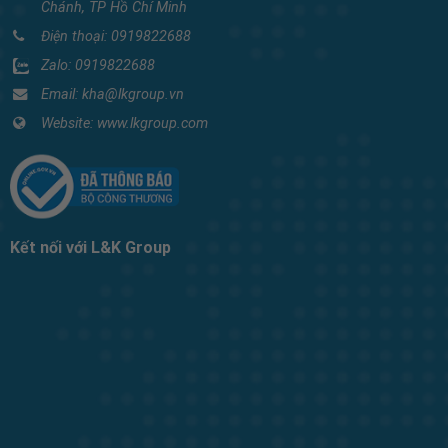
Chánh, TP Hồ Chí Minh
Điện thoại:
0919822688
Zalo:
0919822688
Email: kha@lkgroup.vn
Website:
www.lkgroup.com
Kết nối với L&K Group