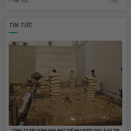
TIN TỨC
(10)
TIN TỨC
CÔNG TY XÂY DỰNG NHÀ NHƯ THẾ NÀO ĐƯỢC GỌI LÀ UY TÍN