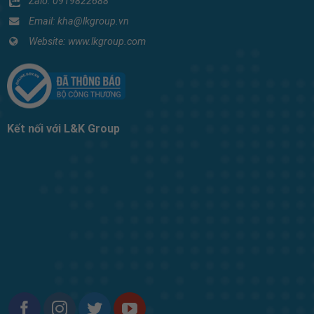
Zalo:
0919822688
Email: kha@lkgroup.vn
Website:
www.lkgroup.com
Kết nối với L&K Group