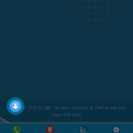
Copyright 2026 ©
L&K
. All rights reserved. ©
Thiết kế web
bởi
Expro Việt Nam