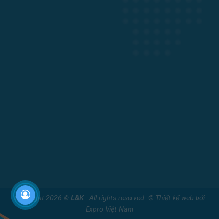
Copyright 2026 ©
L&K
. All rights reserved. ©
Thiết kế web
bởi
Expro Việt Nam