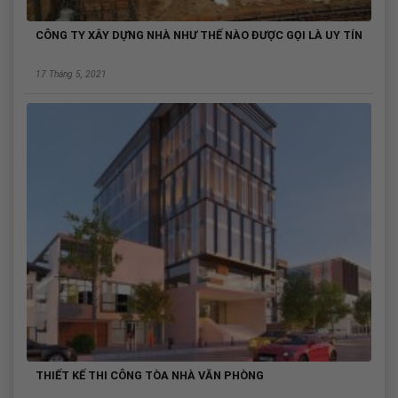
CÔNG TY XÂY DỰNG NHÀ NHƯ THẾ NÀO ĐƯỢC GỌI LÀ UY TÍN
17 Tháng 5, 2021
THIẾT KẾ THI CÔNG TÒA NHÀ VĂN PHÒNG