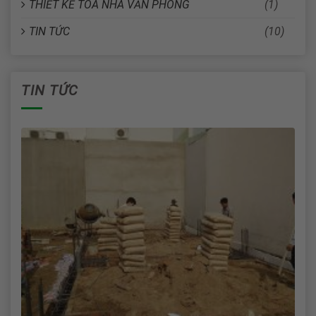
THIẾT KẾ TÒA NHÀ VĂN PHÒNG
(1)
TIN TỨC
(10)
TIN TỨC