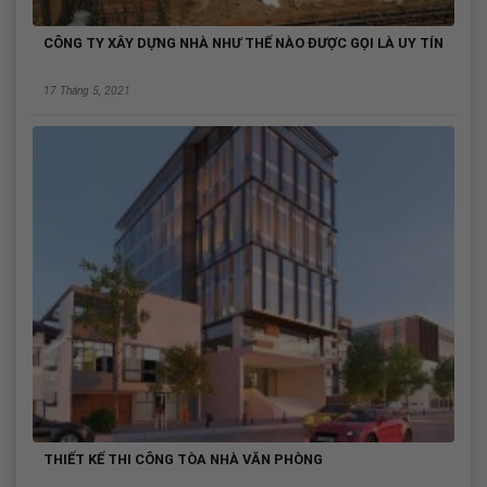
CÔNG TY XÂY DỰNG NHÀ NHƯ THẾ NÀO ĐƯỢC GỌI LÀ UY TÍN
17 Tháng 5, 2021
THIẾT KẾ THI CÔNG TÒA NHÀ VĂN PHÒNG