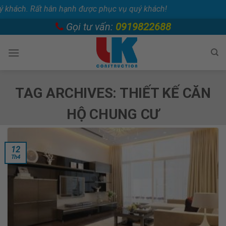
ất hân hạnh được phục vụ quý khách!
Skip
Gọi tư vấn:
0919822688
to
content
TAG ARCHIVES:
THIẾT KẾ CĂN
HỘ CHUNG CƯ
12
Th4