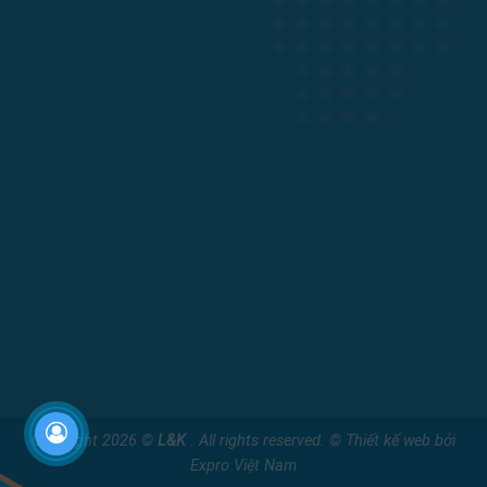
Copyright 2026 ©
L&K
. All rights reserved. ©
Thiết kế web
bởi
Expro Việt Nam