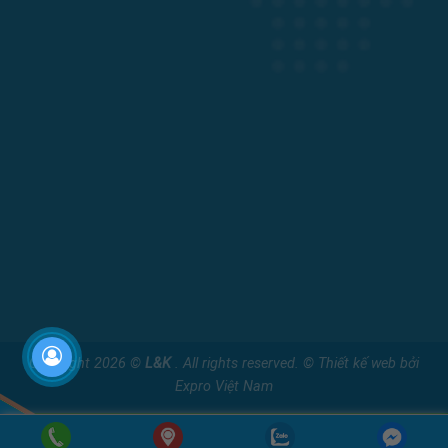
Copyright 2026 ©
L&K
. All rights reserved. ©
Thiết kế web
bởi
Expro Việt Nam