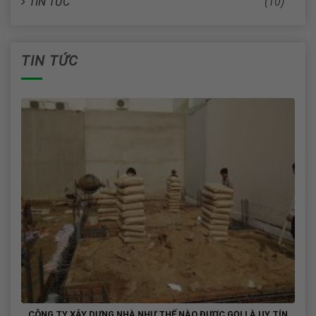
TIN TỨC
(10)
TIN TỨC
CÔNG TY XÂY DỰNG NHÀ NHƯ THẾ NÀO ĐƯỢC GỌI LÀ UY TÍN