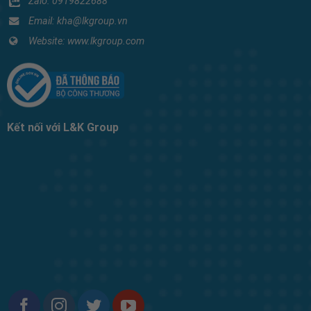
Zalo:
0919822688
Email: kha@lkgroup.vn
Website:
www.lkgroup.com
Kết nối với L&K Group